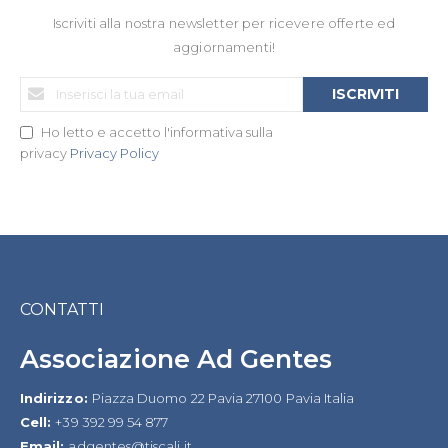
Iscriviti alla nostra newsletter per ricevere offerte ed
aggiornamenti!
Iscriviti
ISCRIVITI
alla
nostra
Ho letto e accetto l'informativa sulla
Newsletter:
privacy
Privacy Policy
CONTATTI
Associazione Ad Gentes
Indirizzo:
Piazza Duomo 22 Pavia 27100 Pavia Italia
Cell:
+39 392 99 54 877
Email:
adgentes@tiscali.it