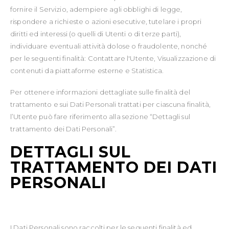
fornire il Servizio, adempiere agli obblighi di legge,
rispondere a richieste o azioni esecutive, tutelare i propri
diritti ed interessi (o quelli di Utenti o di terze parti),
individuare eventuali attività dolose o fraudolente, nonché
per le seguenti finalità: Contattare l'Utente, Visualizzazione di
contenuti da piattaforme esterne e Statistica.
Per ottenere informazioni dettagliate sulle finalità del
trattamento e sui Dati Personali trattati per ciascuna finalità,
l’Utente può fare riferimento alla sezione “Dettagli sul
trattamento dei Dati Personali”.
DETTAGLI SUL
TRATTAMENTO DEI DATI
PERSONALI
I Dati Personali sono raccolti per le seguenti finalità ed