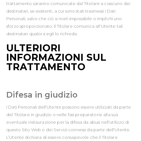
trattamento saranno comunicate dal Titolare a ciascuno dei
destinatari, se esistenti, a cui sono stati trasmessi i Dati
Personali, salvo che ciò si riveli impossibile o implichi uno
sforzo sproporzionato. Il Titolare comunica all'Utente tali
destinatari qualora egli lo richieda.
ULTERIORI
INFORMAZIONI SUL
TRATTAMENTO
Difesa in giudizio
I Dati Personali dell’Utente possono essere utilizzati da parte
del Titolare in giudizio o nelle fasi preparatorie alla sua
eventuale instaurazione per la difesa da abusi nell'utilizzo di
questo Sito Web o dei Servizi connessi da parte dell’Utente.
L’Utente dichiara di essere consapevole che il Titolare