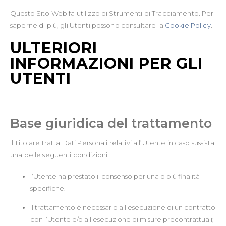
Questo Sito Web fa utilizzo di Strumenti di Tracciamento. Per
saperne di più, gli Utenti possono consultare la
Cookie Policy
.
ULTERIORI
INFORMAZIONI PER GLI
UTENTI
Base giuridica del trattamento
Il Titolare tratta Dati Personali relativi all’Utente in caso sussista
una delle seguenti condizioni:
l’Utente ha prestato il consenso per una o più finalità
specifiche.
il trattamento è necessario all'esecuzione di un contratto
con l’Utente e/o all'esecuzione di misure precontrattuali;