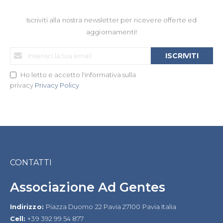
Iscriviti alla nostra newsletter per ricevere offerte ed
aggiornamenti!
Iscriviti
ISCRIVITI
alla
nostra
Ho letto e accetto l'informativa sulla
Newsletter:
privacy
Privacy Policy
CONTATTI
Associazione Ad Gentes
Indirizzo:
Piazza Duomo 22 Pavia 27100 Pavia Italia
Cell:
+39 392 99 54 877