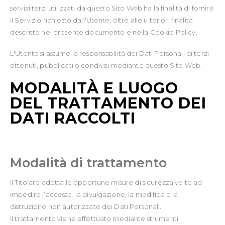
servizi terzi utilizzati da questo Sito Web ha la finalità di fornire
il Servizio richiesto dall'Utente, oltre alle ulteriori finalità
descritte nel presente documento e nella Cookie Policy.
L'Utente si assume la responsabilità dei Dati Personali di terzi
ottenuti, pubblicati o condivisi mediante questo Sito Web.
MODALITÀ E LUOGO
DEL TRATTAMENTO DEI
DATI RACCOLTI
Modalità di trattamento
Il Titolare adotta le opportune misure di sicurezza volte ad
impedire l’accesso, la divulgazione, la modifica o la
distruzione non autorizzate dei Dati Personali.
Il trattamento viene effettuato mediante strumenti