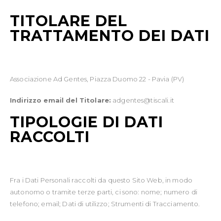
TITOLARE DEL
TRATTAMENTO DEI DATI
Associazione Ad Gentes, Piazza Duomo 22 - Pavia (PV)
Indirizzo email del Titolare:
adgentes@tiscali.it
TIPOLOGIE DI DATI
RACCOLTI
Fra i Dati Personali raccolti da questo Sito Web, in modo
autonomo o tramite terze parti, ci sono: nome; numero di
telefono; email; Dati di utilizzo; Strumenti di Tracciamento.