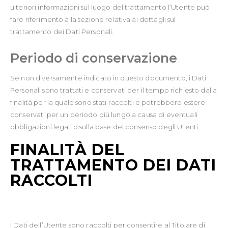
ulteriori informazioni sul luogo del trattamento l’Utente può
fare riferimento alla sezione relativa ai dettagli sul
trattamento dei Dati Personali.
Periodo di conservazione
Se non diversamente indicato in questo documento, i Dati
Personali sono trattati e conservati per il tempo richiesto dalla
finalità per la quale sono stati raccolti e potrebbero essere
conservati per un periodo più lungo a causa di eventuali
obbligazioni legali o sulla base del consenso degli Utenti.
FINALITÀ DEL
TRATTAMENTO DEI DATI
RACCOLTI
I Dati dell’Utente sono raccolti per consentire al Titolare di