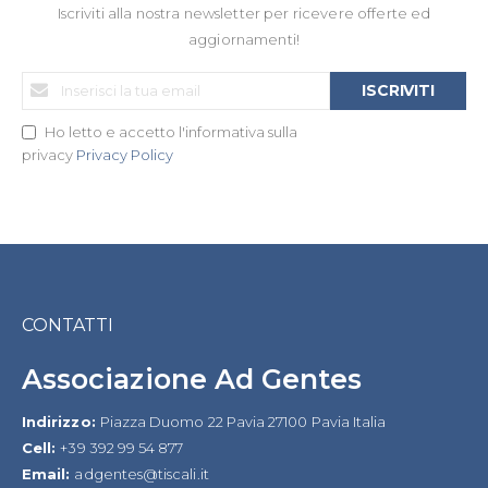
Iscriviti alla nostra newsletter per ricevere offerte ed
aggiornamenti!
Iscriviti
ISCRIVITI
alla
nostra
Ho letto e accetto l'informativa sulla
Newsletter:
privacy
Privacy Policy
CONTATTI
Associazione Ad Gentes
Indirizzo:
Piazza Duomo 22 Pavia 27100 Pavia Italia
Cell:
+39 392 99 54 877
Email:
adgentes@tiscali.it