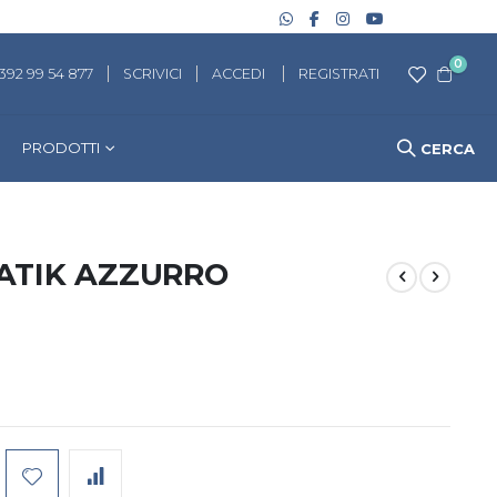
artico
0
 392 99 54 877
SCRIVICI
ACCEDI
REGISTRATI
Cart
PRODOTTI
CERCA
ATIK AZZURRO