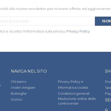
criviti alla nostra newsletter per ricevere offerte ed aggiornamen
Iscriviti
ISCR
alla
to e accetto l'informativa sulla privacy
nostra
Privacy Policy
Newsletter:
NAVIGA NEL SITO
SH
Chi siamo
Privacy Policy e
Il 
s
I nostri Artigiani
Informativa cookie
Spe
Botteghe
Condizioni generali
Pa
Risoluzione online delle
Scrivici
SE
controversie