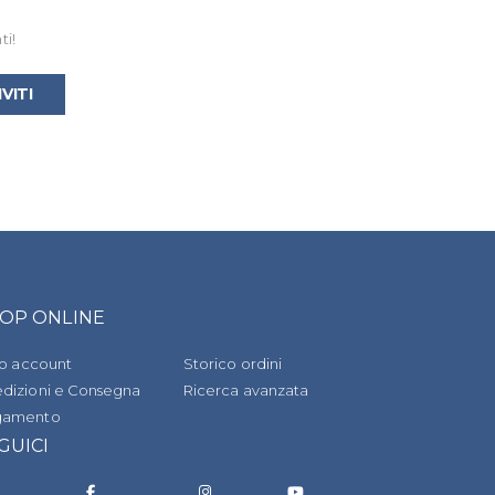
ti!
IVITI
OP ONLINE
tuo account
Storico ordini
dizioni e Consegna
Ricerca avanzata
gamento
GUICI