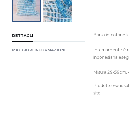
Vai
all'inizio
Borsa in cotone la
DETTAGLI
della
galleria
Internamente è riv
MAGGIORI INFORMAZIONI
di
indonesiana esegui
immagini
Misura 29x39cm, c
Prodotto equosoli
sito.