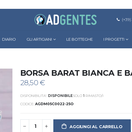
(+39)
DIARIO
GLI ARTIGIANI
LE BOTTEGHE
I PROGETTI
BORSA BARAT BIANCA E B
28,50 €
DISPONIBILITA':
DISPONIBILE
SOLO
1
RIMASTO/I
CODICE
AGDM05C0022-25O
AGGIUNGI AL CARRELLO