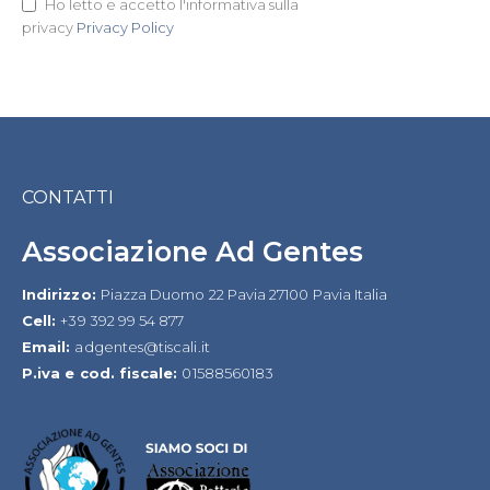
Ho letto e accetto l'informativa sulla
Newsletter:
privacy
Privacy Policy
CONTATTI
Associazione Ad Gentes
Indirizzo:
Piazza Duomo 22 Pavia 27100 Pavia Italia
Cell:
+39 392 99 54 877
Email:
adgentes@tiscali.it
P.iva e cod. fiscale:
01588560183