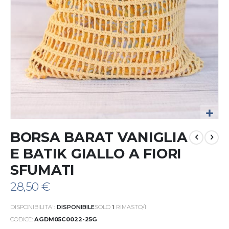
Vai
BORSA BARAT VANIGLIA
all'inizio
della
E BATIK GIALLO A FIORI
galleria
SFUMATI
di
immagini
28,50 €
DISPONIBILITA':
DISPONIBILE
SOLO
1
RIMASTO/I
CODICE
AGDM05C0022-25G