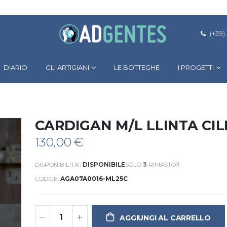
(+39)
DIARIO
GLI ARTIGIANI
LE BOTTEGHE
I PROGETTI
CARDIGAN M/L LLINTA CIL
130,00 €
DISPONIBILITA':
DISPONIBILE
SOLO
3
RIMASTO/I
CODICE
AGA07A0016-ML25C
AGGIUNGI AL CARRELLO