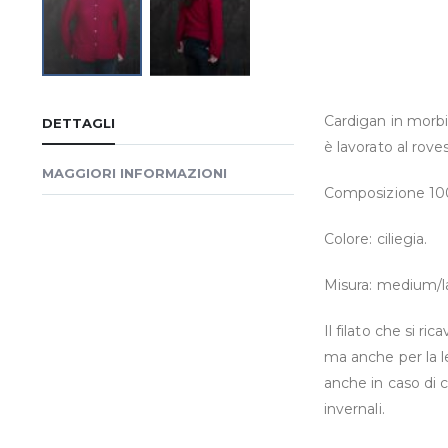
Vai
all'inizio
Cardigan in morbi
DETTAGLI
della
è lavorato al rove
galleria
MAGGIORI INFORMAZIONI
di
Composizione 100
immagini
Colore: ciliegia.
Misura: medium/l
Il filato che si r
ma anche per la le
anche in caso di c
invernali.