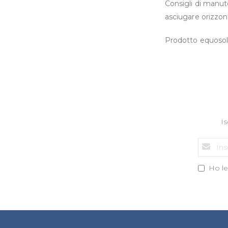
Consigli di manut
asciugare orizzont
Prodotto equosoli
Is
Ho let