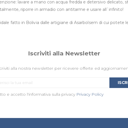
enzione: lavare a mano con acqua fredda e detersivo delicato, 
almente, riporre in armadio con antitarme e usare all`infinito!
dale fatto in Bolivia dalle artigiane di Asarbolsem di cui potete 
Iscriviti alla Newsletter
criviti alla nostra newsletter per ricevere offerte ed aggiornamen
Iscriviti
ISCR
alla
to e accetto l'informativa sulla privacy
nostra
Privacy Policy
Newsletter: