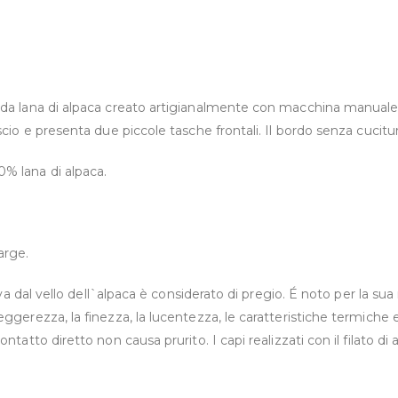
da lana di alpaca creato artigianalmente con macchina manuale e
scio e presenta due piccole tasche frontali. Il bordo senza cucitu
% lana di alpaca.
arge.
icava dal vello dell`alpaca è considerato di pregio. É noto per la 
ggerezza, la finezza, la lucentezza, le caratteristiche termiche e l
ontatto diretto non causa prurito. I capi realizzati con il filato 