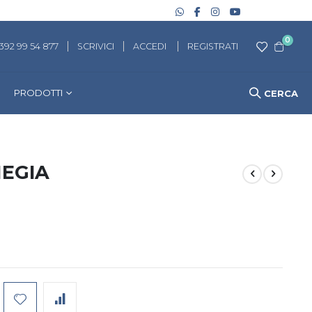
artico
0
 392 99 54 877
SCRIVICI
ACCEDI
REGISTRATI
Cart
PRODOTTI
CERCA
IEGIA