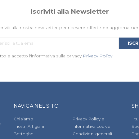
Iscriviti alla Newsletter
criviti alla nostra newsletter per ricevere offerte ed aggiornamen
Iscriviti
ISCR
alla
to e accetto l'informativa sulla privacy
nostra
Privacy Policy
Newsletter:
NAVIGA NEL SITO
SH
Chi siamo
Privacy Policy e
Il 
s
I nostri Artigiani
Informativa cookie
Spe
Botteghe
Condizioni generali
Pa