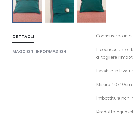
Vai
all'inizio
Copricuscino in c
DETTAGLI
della
galleria
Il copricuscino è
MAGGIORI INFORMAZIONI
di
di togliere l'imbot
immagini
Lavabile in lavatri
Misure 40x40cm
Imbottitura non i
Prodotto equosolid