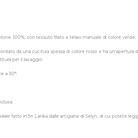
otone 100%, con tessuto filato a telaio manuale di colore verde.
 bordato da una cucitura spessa di colore rosso e ha un'apertura 
titura per il lavaggio.
ce a 30°.
.
nclusa.
ale fatto in Sri Lanka dalle artigiane di Selyn, di cui potete le