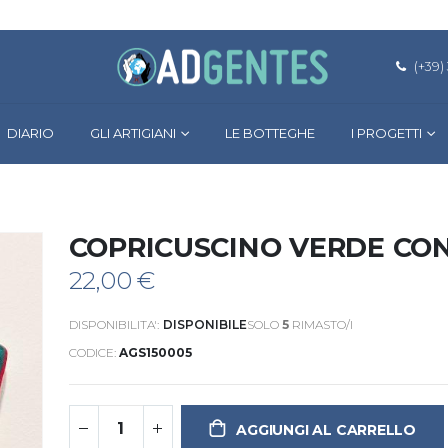
(+39)
DIARIO
GLI ARTIGIANI
LE BOTTEGHE
I PROGETTI
COPRICUSCINO VERDE CO
22,00 €
DISPONIBILITA':
DISPONIBILE
SOLO
5
RIMASTO/I
CODICE
AGS150005
AGGIUNGI AL CARRELLO