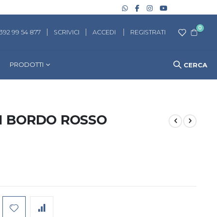
artico
0
 392 99 54 877
SCRIVICI
ACCEDI
REGISTRATI
Cart
PRODOTTI
CERCA
N BORDO ROSSO