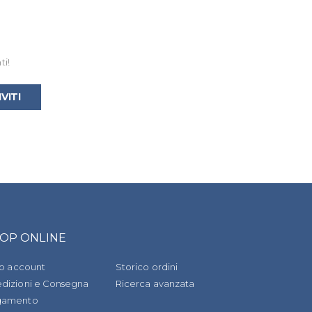
ti!
IVITI
OP ONLINE
tuo account
Storico ordini
dizioni e Consegna
Ricerca avanzata
gamento