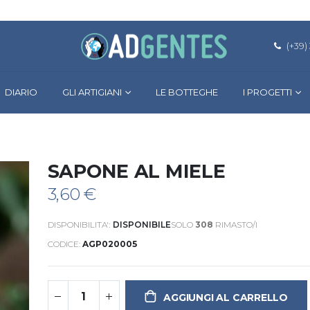
(+39)
DIARIO
GLI ARTIGIANI
LE BOTTEGHE
I PROGETTI
SAPONE AL MIELE
3,60 €
DISPONIBILITA':
DISPONIBILE
SOLO
308
RIMASTO/I
CODICE
AGP020005
AGGIUNGI AL CARRELLO