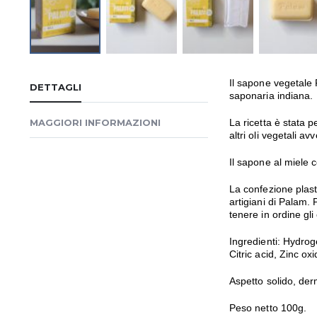
Vai
all'inizio
Il sapone vegetale 
DETTAGLI
della
saponaria indiana.
galleria
MAGGIORI INFORMAZIONI
La ricetta è stata 
di
altri oli vegetali 
immagini
Il sapone al miele c
La confezione plast
artigiani di Palam. 
tenere in ordine gli 
Ingredienti: Hydrog
Citric acid, Zinc o
Aspetto solido, de
Peso netto 100g.