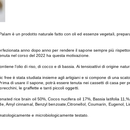
Palam è un prodotto naturale fatto con oli ed essenze vegetali, preparat
perfezionata anno dopo anno per rendere il sapone sempre più rispettoso
avvenuta nel corso del 2022 ha questa motivazione.
ontiene l’olio di riso, di cocco e di bassia. Ai tensioattivi di origine na
ic free è stata studiata insieme agli artigiani e si compone di una scato
Prima di usare il sapone, potrà essere tenuta nei cassetti di casa per p
orecchini, le graffette e tanti piccoli oggetti.
enated rice brain oil 50%, Cocos nucifera oil 17%, Bassia latifolia 11
xide, Amyl cinnamal, Benzyl benzoate,Citronellol, Coumarin, Eugenol, Li
rmatologicamente e microbiologicamente testato.