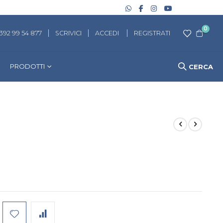
artico
0
 392 99 54 877
SCRIVICI
ACCEDI
REGISTRATI
Cart
PRODOTTI
CERCA