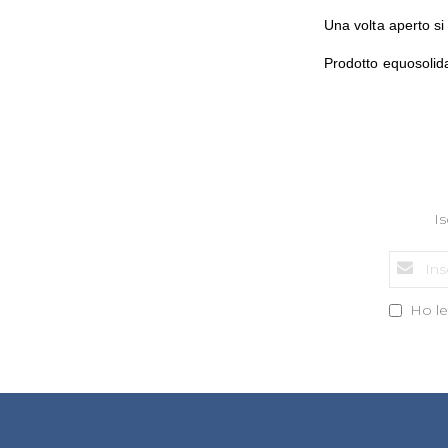
Una volta aperto si
Prodotto equosolida
Is
Ho let