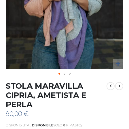
Vai
STOLA MARAVILLA
all'inizio
della
CIPRIA, AMETISTA E
galleria
PERLA
di
immagini
90,00 €
DISPONIBILITA':
DISPONIBILE
SOLO
8
RIMASTO/I