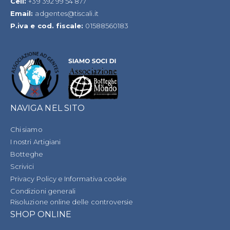
Cell:
+39 392 99 54 877
Email:
adgentes@tiscali.it
P.iva e cod. fiscale:
01588560183
NAVIGA NEL SITO
Chi siamo
I nostri Artigiani
Botteghe
Scrivici
Privacy Policy e Informativa cookie
Condizioni generali
Risoluzione online delle controversie
SHOP ONLINE