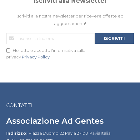
Iscriviti alla Newsletter
Iscriviti alla nostra newsletter per ricevere offerte ed
aggiornamenti!
Iscriviti
ISCRIVITI
alla
nostra
Ho letto e accetto l'informativa sulla
Newsletter:
privacy
Privacy Policy
CONTATTI
Associazione Ad Gentes
Indirizzo:
Piazza Duomo 22 Pavia 27100 Pavia Italia