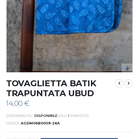
Vai
TOVAGLIETTA BATIK
all'inizio
della
TRAPUNTATA UBUD
galleria
di
14,00 €
immagini
DISPONIBILITA':
DISPONIBILE
SOLO
1
RIMASTO/I
CODICE
AGDM06B0009-26A