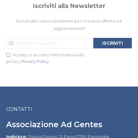
Iscriviti alla Newsletter
Iscriviti alla nostra newsletter per ricevere offerte ed
aggiornamenti!
Iscriviti
ISCRIVITI
alla
nostra
Ho letto e accetto l'informativa sulla
Newsletter:
privacy
Privacy Policy
CONTATTI
Associazione Ad Gentes
Indirizzo:
Piazza Duomo 22 Pavia 27100 Pavia Italia