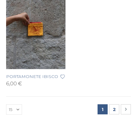
PORTAMONETE IBISCO
6,00 €
Pagina
Attualmente s
Pagina
Pag
Suc
1
2