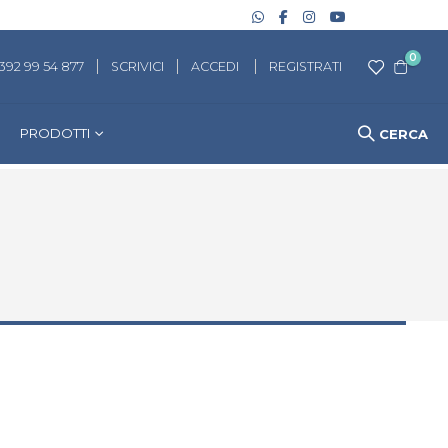
artico
0
 392 99 54 877
SCRIVICI
ACCEDI
REGISTRATI
Cart
PRODOTTI
CERCA