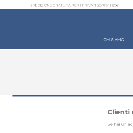
SPEDIZIONE GRATUITA PER I PRIVATI SOPRA I 60€
CHI SIAMO
Clienti 
Se hai un ac